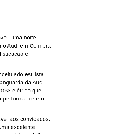
oveu uma noite
ário Audi em Coimbra
isticação e
ceituado estilista
 vanguarda da Audi.
00% elétrico que
a performance e o
vel aos convidados,
 uma excelente