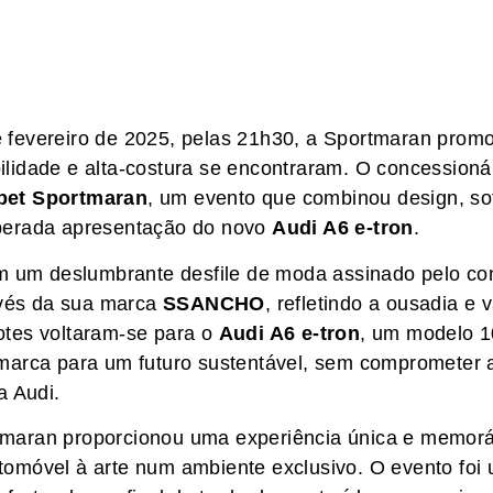
 fevereiro de 2025, pelas 21h30, a Sportmaran prom
ilidade e alta-costura se encontraram. O concession
pet Sportmaran
, um evento que combinou design, sof
sperada apresentação do novo
Audi A6 e-tron
.
om um deslumbrante desfile de moda assinado pelo con
avés da sua marca
SSANCHO
, refletindo a ousadia e
otes voltaram-se para o
Audi A6 e-tron
, um modelo 1
 marca para um futuro sustentável, sem comprometer 
a Audi.
tmaran proporcionou uma experiência única e memorá
tomóvel à arte num ambiente exclusivo. O evento foi