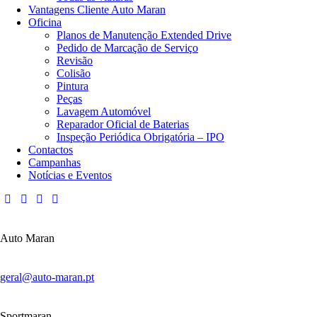
Vantagens Cliente Auto Maran
Oficina
Planos de Manutenção Extended Drive
Pedido de Marcação de Serviço
Revisão
Colisão
Pintura
Peças
Lavagem Automóvel
Reparador Oficial de Baterias
Inspeção Periódica Obrigatória – IPO
Contactos
Campanhas
Notícias e Eventos
Auto Maran
geral@auto-maran.pt
Sportmaran