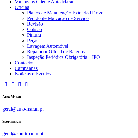
Vantagens Cliente Auto Maran
Oficina
Planos de Manutenção Extended Drive
Pedido de Marcação de Serviço
Revisão
Colisão
Pintura
Peças
Lavagem Automóvel
Reparador Oficial de Baterias
Inspeção Periódica Obrigatória – IPO
Contactos
Campanhas
Notícias e Eventos
Auto Maran
geral@auto-maran.pt
Sportmaran
geral@sportmaran.pt