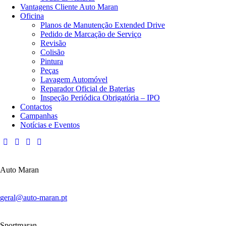
Vantagens Cliente Auto Maran
Oficina
Planos de Manutenção Extended Drive
Pedido de Marcação de Serviço
Revisão
Colisão
Pintura
Peças
Lavagem Automóvel
Reparador Oficial de Baterias
Inspeção Periódica Obrigatória – IPO
Contactos
Campanhas
Notícias e Eventos
Auto Maran
geral@auto-maran.pt
Sportmaran