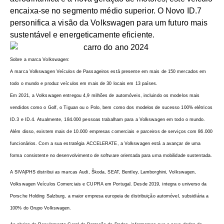
encaixa-se no segmento médio superior. O Novo ID.7
personifica a visão da Volkswagen para um futuro mais
sustentável e energeticamente eficiente.
Sobre a marca Volkswagen:
A marca Volkswagen Veículos de Passageiros está presente em mais de 150 mercados em
todo o mundo e produz veículos em mais de 30 locais em 13 países.
Em 2021, a Volkswagen entregou 4,9 milhões de automóveis, incluindo os modelos mais
vendidos como o Golf, o Tiguan ou o Polo, bem como dos modelos de sucesso 100% elétricos
ID.3 e ID.4. Atualmente, 184.000 pessoas trabalham para a Volkswagen em todo o mundo.
Além disso, existem mais de 10.000 empresas comerciais e parceiros de serviços com 86.000
funcionários. Com a sua estratégia ACCELERATE, a Volkswagen está a avançar de uma
forma consistente no desenvolvimento de software orientada para uma mobilidade sustentada.
A SIVA|PHS distribui as marcas Audi, Škoda, SEAT, Bentley, Lamborghini, Volkswagen,
Volkswagen Veículos Comerciais e CUPRA em Portugal. Desde 2019, integra o universo da
Porsche Holding Salzburg, a maior empresa europeia de distribuição automóvel, subsidiária a
100% do Grupo Volkswagen.