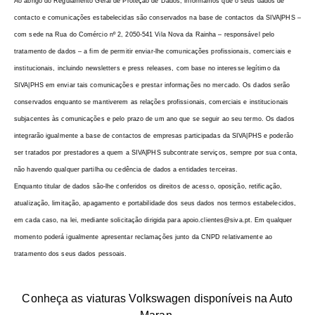
Ao abrigo do Regulamento Geral de Proteção de Dados, informamos que o seus dados de
contacto e comunicações estabelecidas são conservados na base de contactos da SIVA|PHS –
com sede na Rua do Comércio nº 2, 2050-541 Vila Nova da Rainha – responsável pelo
tratamento de dados – a fim de permitir enviar-lhe comunicações profissionais, comerciais e
institucionais, incluindo newsletters e press releases, com base no interesse legítimo da
SIVA|PHS em enviar tais comunicações e prestar informações no mercado. Os dados serão
conservados enquanto se mantiverem as relações profissionais, comerciais e institucionais
subjacentes às comunicações e pelo prazo de um ano que se seguir ao seu termo. Os dados
integrarão igualmente a base de contactos de empresas participadas da SIVA|PHS e poderão
ser tratados por prestadores a quem a SIVA|PHS subcontrate serviços, sempre por sua conta,
não havendo qualquer partilha ou cedência de dados a entidades terceiras.
Enquanto titular de dados são-lhe conferidos os direitos de acesso, oposição, retificação,
atualização, limitação, apagamento e portabilidade dos seus dados nos termos estabelecidos,
em cada caso, na lei, mediante solicitação dirigida para apoio.clientes@siva.pt. Em qualquer
momento poderá igualmente apresentar reclamações junto da CNPD relativamente ao
tratamento dos seus dados pessoais.
Conheça as viaturas Volkswagen disponíveis na Auto