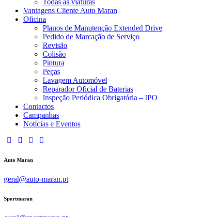
Todas as viaturas
Vantagens Cliente Auto Maran
Oficina
Planos de Manutenção Extended Drive
Pedido de Marcação de Serviço
Revisão
Colisão
Pintura
Peças
Lavagem Automóvel
Reparador Oficial de Baterias
Inspeção Periódica Obrigatória – IPO
Contactos
Campanhas
Notícias e Eventos
Auto Maran
geral@auto-maran.pt
Sportmaran